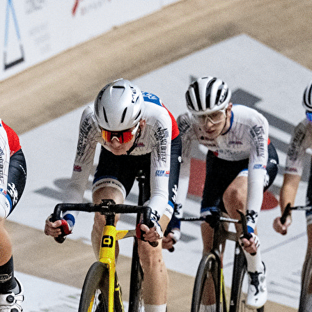
Exporter les lignes sélectionnées
Exporter toutes les colonnes
Exporter uniquement les colonnes affichées
Menu
<
>
Notre Club
Histoire
Organisation
Ajoutez un logo, un bouton, des réseaux sociaux
Cliquez pour éditer
Presentation
▴
▾
Notre Club
Histoire
Organisation
Disciplines
▴
▾
Ecole de Cyclisme