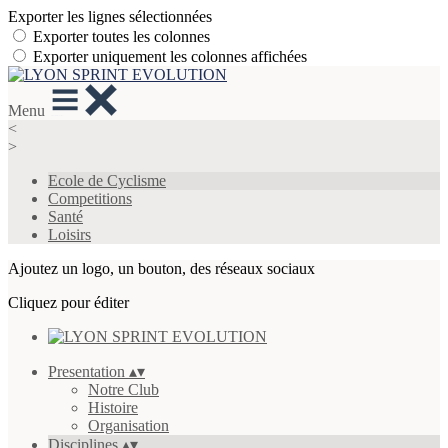
Exporter les lignes sélectionnées
Exporter toutes les colonnes
Exporter uniquement les colonnes affichées
Menu
<
>
Ecole de Cyclisme
Competitions
Santé
Loisirs
Ajoutez un logo, un bouton, des réseaux sociaux
Cliquez pour éditer
Presentation
▴
▾
Notre Club
Histoire
Organisation
Disciplines
▴
▾